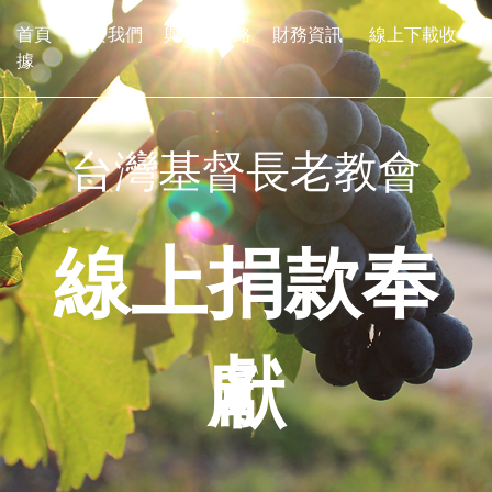
首頁
關於我們
與我們聯絡
財務資訊
線上下載收
據
台灣基督長老教會
線上捐款奉
獻